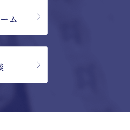
ォーム
談