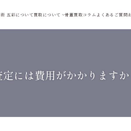
術 五彩
について
買取
について
骨董買取
コラム
よくある
ご質問
査定には費用がかかりますか